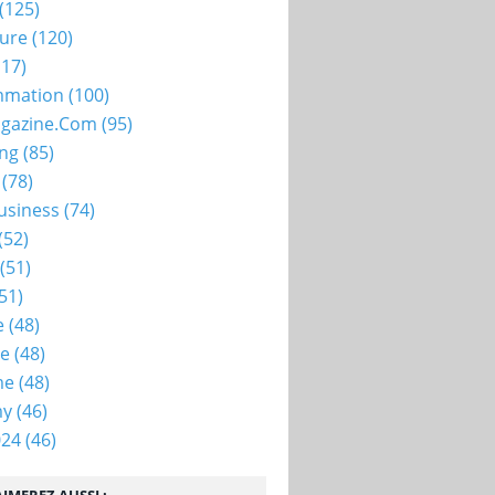
(125)
ture
(120)
17)
mation
(100)
gazine.com
(95)
ing
(85)
(78)
usiness
(74)
(52)
(51)
51)
e
(48)
ie
(48)
me
(48)
my
(46)
024
(46)