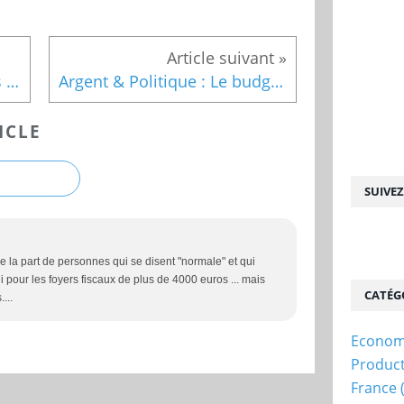
Dette de la France : Chiffres sur l'Economie sur www.emc-mag.com
Argent & Politique : Le budget de réception de la Mairie de Lille ...
ICLE
SUIVE
 la part de personnes qui se disent "normale" et qui
 pour les foyers fiscaux de plus de 4000 euros ... mais
CATÉG
...
Econom
Produc
France