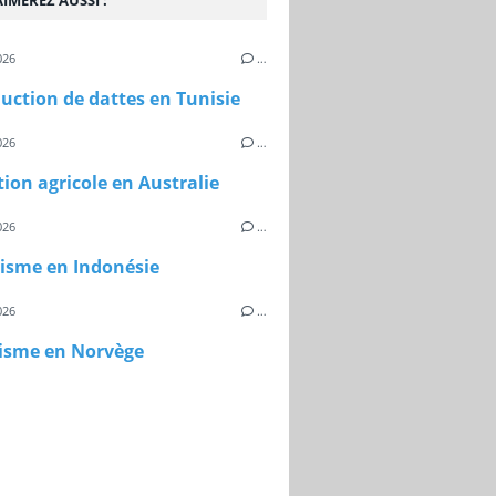
IMEREZ AUSSI :
026
…
uction de dattes en Tunisie
026
…
ion agricole en Australie
026
…
risme en Indonésie
026
…
risme en Norvège