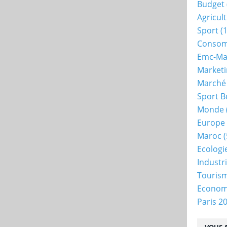
Budget
Agricul
Sport
(1
Consom
Emc-Ma
Market
Marché
Sport B
Monde
Europe
Maroc
(
Ecologi
Industr
Touris
Econo
Paris 2