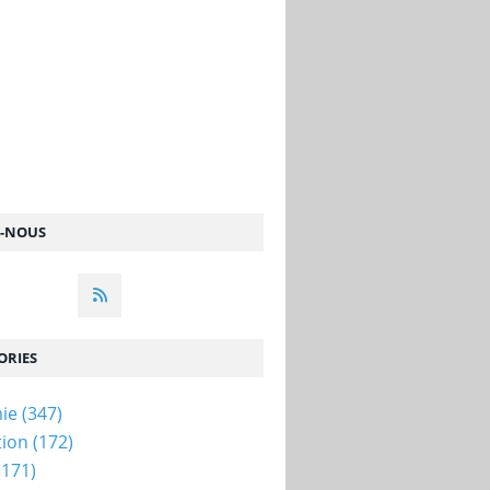
Z-NOUS
ORIES
ie
(347)
tion
(172)
(171)