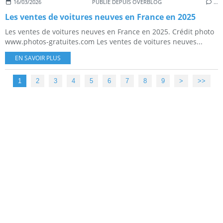
16/03/2026
PUBLIÉ DEPUIS OVERBLOG
…
Les ventes de voitures neuves en France en 2025
Les ventes de voitures neuves en France en 2025. Crédit photo
www.photos-gratuites.com Les ventes de voitures neuves...
EN SAVOIR PLUS
1
2
3
4
5
6
7
8
9
>
>>