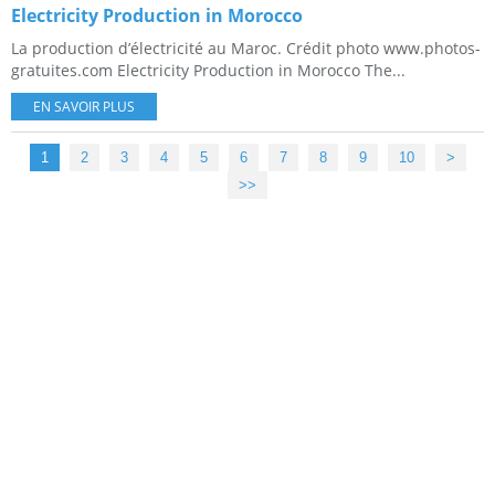
Electricity Production in Morocco
La production d’électricité au Maroc. Crédit photo www.photos-
gratuites.com Electricity Production in Morocco The...
EN SAVOIR PLUS
1
2
3
4
5
6
7
8
9
10
20
>
>>