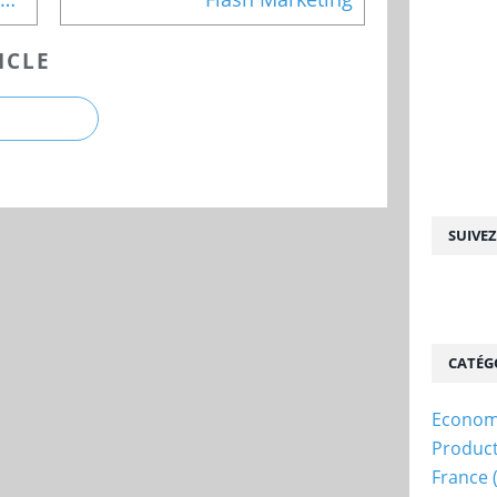
ICLE
SUIVE
CATÉG
Econom
Produc
France