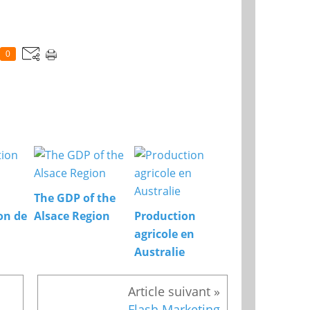
0
The GDP of the
on de
Alsace Region
Production
agricole en
Australie
Pas à pas... de la création au démarrage
Flash Marketing