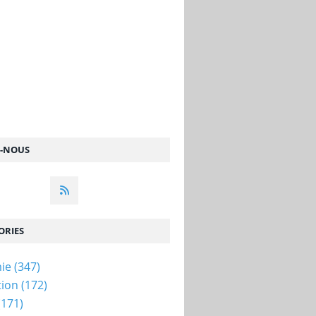
Z-NOUS
ORIES
ie
(347)
tion
(172)
(171)