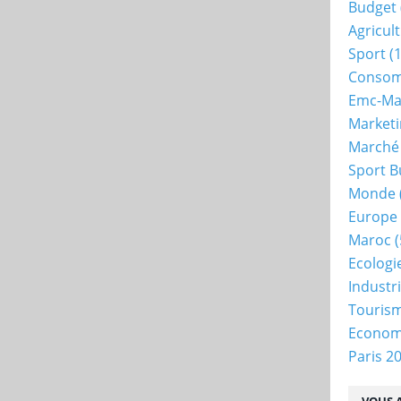
Budget
Agricul
Sport
(1
Consom
Emc-Ma
Market
Marché
Sport B
Monde
Europe
Maroc
(
Ecologi
Industr
Touris
Econo
Paris 2