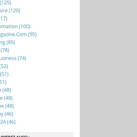
(125)
ture
(120)
17)
mation
(100)
gazine.com
(95)
ing
(85)
(78)
usiness
(74)
(52)
(51)
51)
e
(48)
ie
(48)
me
(48)
my
(46)
024
(46)