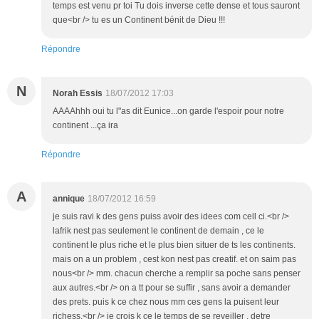
temps est venu pr toi Tu dois inverse cette dense et tous sauront
que<br /> tu es un Continent bénit de Dieu !!!
Répondre
N
Norah Essis
18/07/2012 17:03
AAAAhhh oui tu l"as dit Eunice...on garde l'espoir pour notre
continent ...ça ira
Répondre
A
annique
18/07/2012 16:59
je suis ravi k des gens puiss avoir des idees com cell ci.<br />
lafrik nest pas seulement le continent de demain , ce le
continent le plus riche et le plus bien situer de ts les continents.
mais on a un problem , cest kon nest pas creatif. et on saim pas
nous<br /> mm. chacun cherche a remplir sa poche sans penser
aux autres.<br /> on a tt pour se suffir , sans avoir a demander
des prets. puis k ce chez nous mm ces gens la puisent leur
richess.<br /> je crois k ce le temps de se reveiller , detre