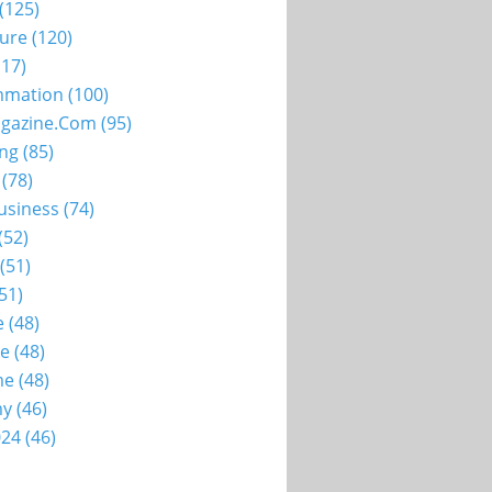
(125)
ture
(120)
17)
mation
(100)
gazine.com
(95)
ing
(85)
(78)
usiness
(74)
(52)
(51)
51)
e
(48)
ie
(48)
me
(48)
my
(46)
024
(46)