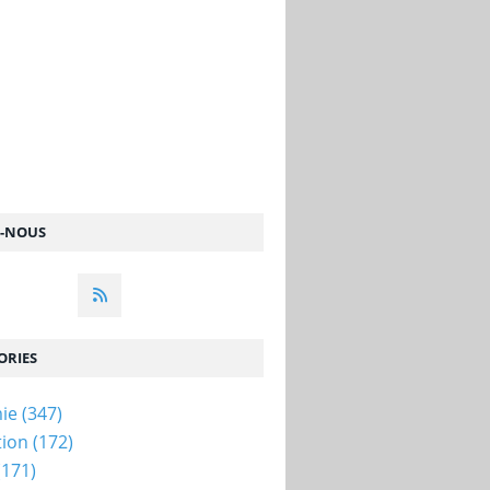
Z-NOUS
ORIES
ie
(347)
tion
(172)
(171)