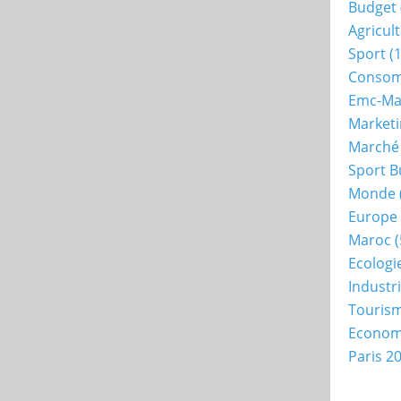
Budget
Agricul
Sport
(1
Consom
Emc-Ma
Market
Marché
Sport B
Monde
Europe
Maroc
(
Ecologi
Industr
Touris
Econo
Paris 2