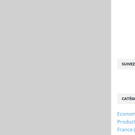
SUIVE
CATÉG
Econom
Produc
France