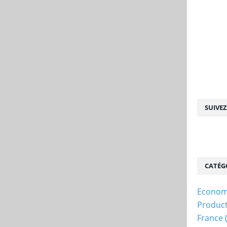
SUIVE
CATÉG
Econom
Produc
France