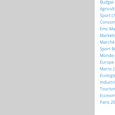
Budget
Agricul
Sport
(1
Consom
Emc-Ma
Market
Marché
Sport B
Monde
Europe
Maroc
(
Ecologi
Industr
Touris
Econo
Paris 2