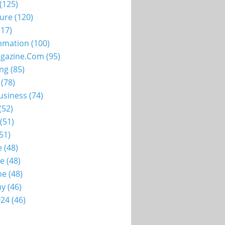
(125)
ture
(120)
17)
mation
(100)
gazine.com
(95)
ing
(85)
(78)
usiness
(74)
(52)
(51)
51)
e
(48)
ie
(48)
me
(48)
my
(46)
024
(46)