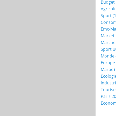
Budget
Agricul
Sport
(1
Consom
Emc-Ma
Market
Marché
Sport B
Monde
Europe
Maroc
(
Ecologi
Industr
Touris
Paris 2
Econo