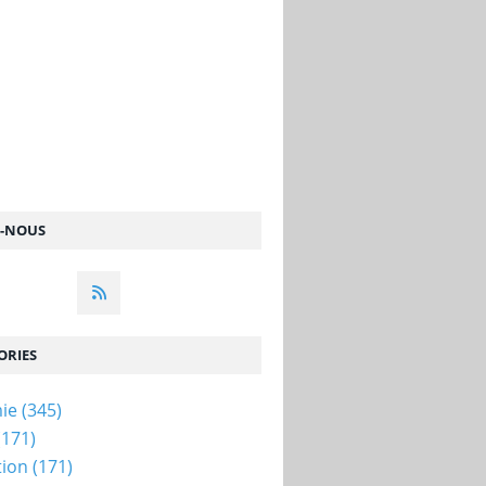
Z-NOUS
ORIES
ie
(345)
(171)
tion
(171)