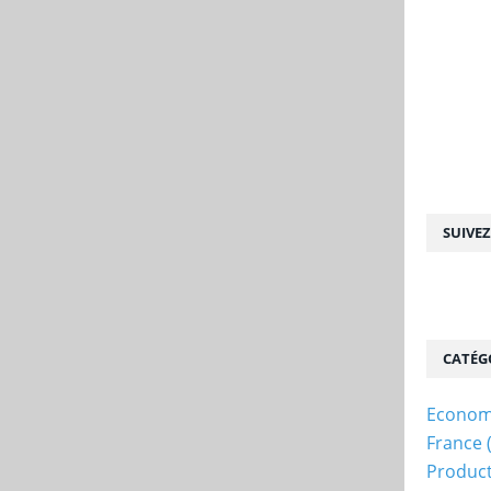
SUIVE
CATÉG
Econom
France
Produc