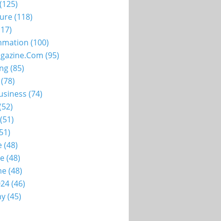
(125)
ture
(118)
17)
mation
(100)
gazine.com
(95)
ing
(85)
(78)
usiness
(74)
(52)
(51)
51)
e
(48)
ie
(48)
me
(48)
024
(46)
my
(45)