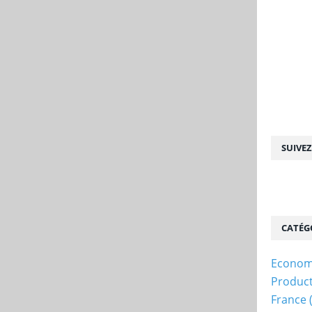
SUIVE
CATÉG
Econom
Produc
France