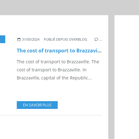
RAZZAVILLE
,
COST
,
PUBLIC TRANSPORT
31/05/2024
PUBLIÉ DEPUIS OVERBLOG
…
The cost of transport to Brazzaville.
The cost of transport to Brazzaville. The
cost of transport to Brazzaville. In
Brazzaville, capital of the Republic...
EN SAVOIR PLUS