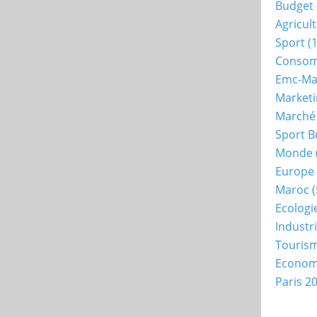
Budget
Agricul
Sport
(1
Consom
Emc-Ma
Market
Marché
Sport B
Monde
Europe
Maroc
(
Ecologi
Industr
Touris
Econo
Paris 2