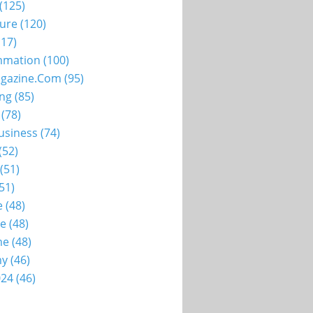
(125)
ture
(120)
17)
mation
(100)
gazine.com
(95)
ing
(85)
(78)
usiness
(74)
(52)
(51)
51)
e
(48)
ie
(48)
me
(48)
my
(46)
024
(46)