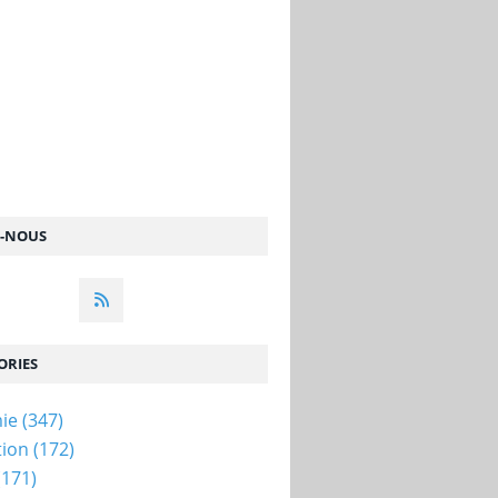
Z-NOUS
ORIES
ie
(347)
tion
(172)
(171)