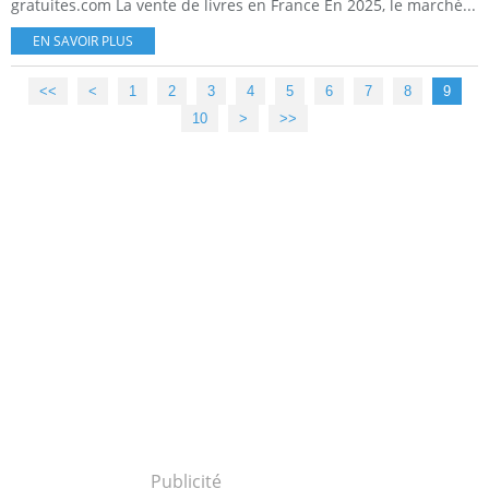
gratuites.com La vente de livres en France En 2025, le marché...
EN SAVOIR PLUS
<<
<
1
2
3
4
5
6
7
8
9
10
20
30
40
50
60
70
80
90
100
>
>>
Publicité