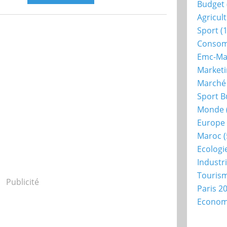
Budget
Agricul
Sport
(1
Consom
Emc-Ma
Market
Marché
Sport B
Monde
Europe
Maroc
(
Ecologi
Industr
Touris
Publicité
Paris 2
Econo