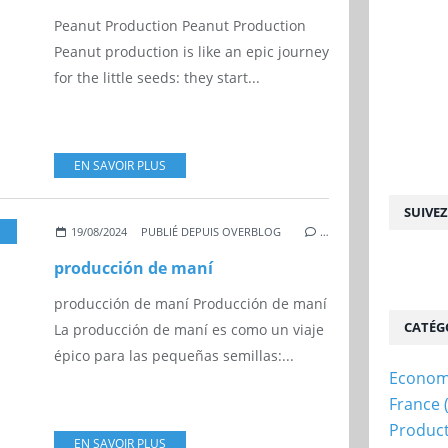
Peanut Production Peanut Production
Peanut production is like an epic journey
for the little seeds: they start...
EN SAVOIR PLUS
SUIVE
19/08/2024
PUBLIÉ DEPUIS OVERBLOG
…
producción de maní
producción de maní Producción de maní
CATÉG
La producción de maní es como un viaje
épico para las pequeñas semillas:...
Econom
France
Produc
EN SAVOIR PLUS