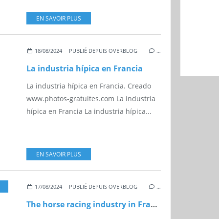
EN SAVOIR PLUS
18/08/2024
PUBLIÉ DEPUIS OVERBLOG
…
La industria hípica en Francia
La industria hípica en Francia. Creado
www.photos-gratuites.com La industria
hípica en Francia La industria hípica...
EN SAVOIR PLUS
,
ECONOMY
17/08/2024
PUBLIÉ DEPUIS OVERBLOG
…
The horse racing industry in France