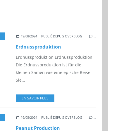
,
ERDNUSS
,
WELT
,
VOLKSWIRTSCHAFT
19/08/2024
PUBLIÉ DEPUIS OVERBLOG
…
Erdnussproduktion
Erdnussproduktion Erdnussproduktion
Die Erdnussproduktion ist für die
kleinen Samen wie eine epische Reise:
Sie...
EN SAVOIR PLUS
19/08/2024
PUBLIÉ DEPUIS OVERBLOG
…
Peanut Production