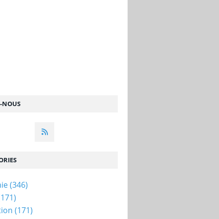
Z-NOUS
ORIES
ie
(346)
(171)
tion
(171)