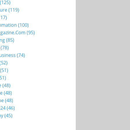
(125)
ture
(119)
17)
mation
(100)
gazine.com
(95)
ing
(85)
(78)
usiness
(74)
(52)
(51)
51)
e
(48)
ie
(48)
me
(48)
024
(46)
my
(45)