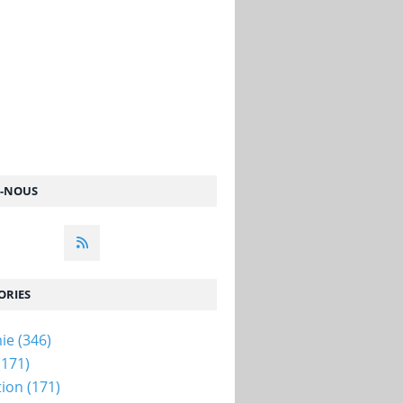
Z-NOUS
ORIES
ie
(346)
(171)
tion
(171)