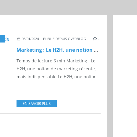
H
,
HTOH
,
CONSOMMATEUR
,
EMC-MAGAZINE.COM
03/01/2024
PUBLIÉ DEPUIS OVERBLOG
…
Marketing : Le H2H, une notion de marketing récente, mais indispensable
Temps de lecture 6 min Marketing : Le
H2H, une notion de marketing récente,
mais indispensable Le H2H, une notion...
EN SAVOIR PLUS