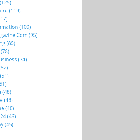
(125)
ture
(119)
17)
mation
(100)
gazine.com
(95)
ing
(85)
(78)
usiness
(74)
(52)
(51)
51)
e
(48)
ie
(48)
me
(48)
024
(46)
my
(45)