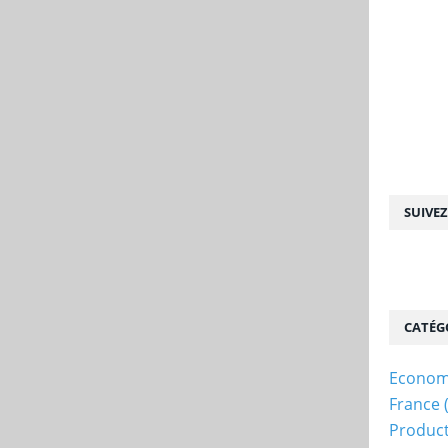
SUIVE
CATÉG
Econom
France
Produc