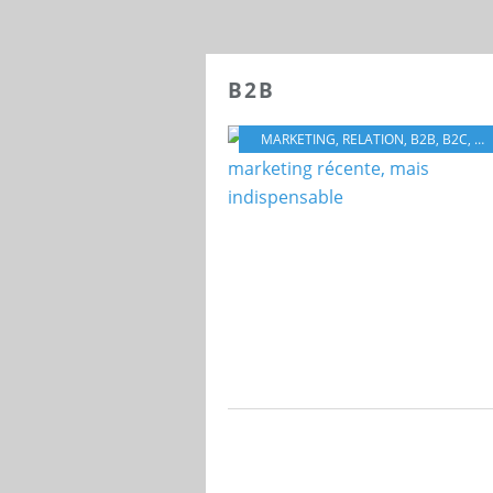
B2B
MARKETING
,
RELATION
,
B2B
,
B2C
,
H2