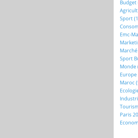
Budget
Agricul
Sport
(1
Consom
Emc-Ma
Market
Marché
Sport B
Monde
Europe
Maroc
(
Ecologi
Industr
Touris
Paris 2
Econo