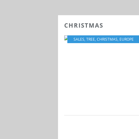
CHRISTMAS
SALES
,
TREE
,
CHRISTMAS
,
EUROPE