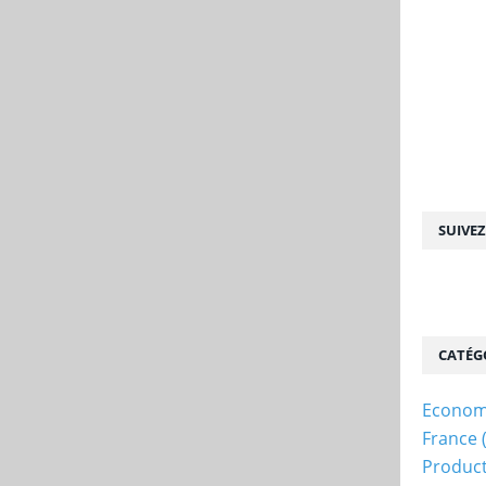
SUIVE
CATÉG
Econom
France
Produc