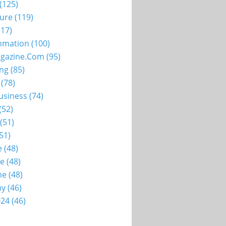
(125)
ture
(119)
17)
mation
(100)
gazine.com
(95)
ing
(85)
(78)
usiness
(74)
(52)
(51)
51)
e
(48)
ie
(48)
me
(48)
my
(46)
024
(46)