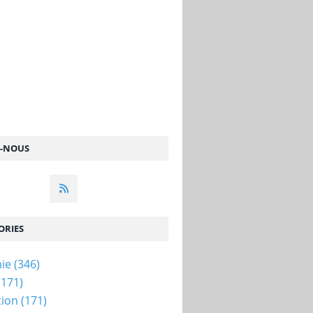
Z-NOUS
ORIES
ie
(346)
(171)
tion
(171)