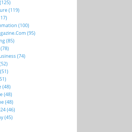
(125)
ture
(119)
17)
mation
(100)
gazine.com
(95)
ing
(85)
(78)
usiness
(74)
(52)
(51)
51)
e
(48)
ie
(48)
me
(48)
024
(46)
my
(45)