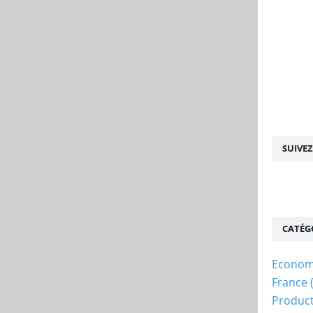
SUIVE
CATÉG
Econom
France
Produc