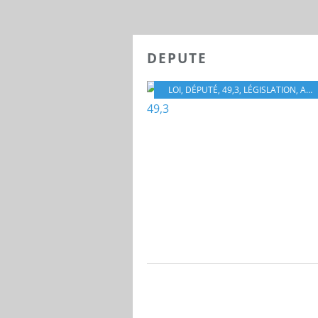
DEPUTE
LOI
,
DÉPUTÉ
,
49,3
,
LÉGISLATION
,
ASSEMBLÉE