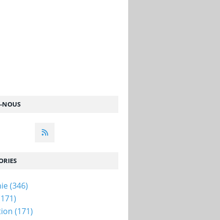
Z-NOUS
ORIES
ie
(346)
(171)
tion
(171)