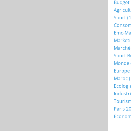
Budget
Agricul
Sport
(1
Consom
Emc-Ma
Market
Marché
Sport B
Monde
Europe
Maroc
(
Ecologi
Industr
Touris
Paris 2
Econo