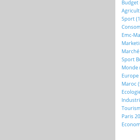
Budget
Agricul
Sport
(1
Consom
Emc-Ma
Market
Marché
Sport B
Monde
Europe
Maroc
(
Ecologi
Industr
Touris
Paris 2
Econo