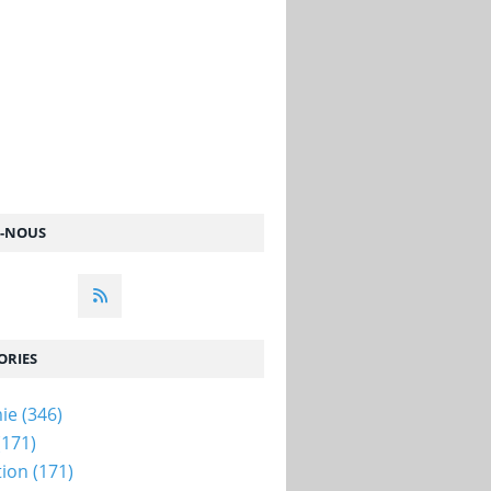
Z-NOUS
ORIES
ie
(346)
(171)
tion
(171)