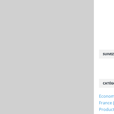
SUIVE
CATÉG
Econom
France
Produc