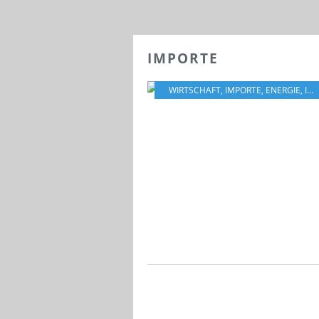
IMPORTE
WIRTSCHAFT
,
IMPORTE
,
ENERGIE
,
ITALIEN