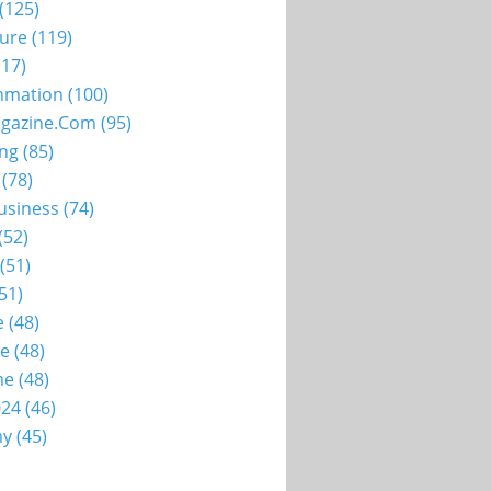
(125)
ture
(119)
17)
mation
(100)
gazine.com
(95)
ing
(85)
(78)
usiness
(74)
(52)
(51)
51)
e
(48)
ie
(48)
me
(48)
024
(46)
my
(45)