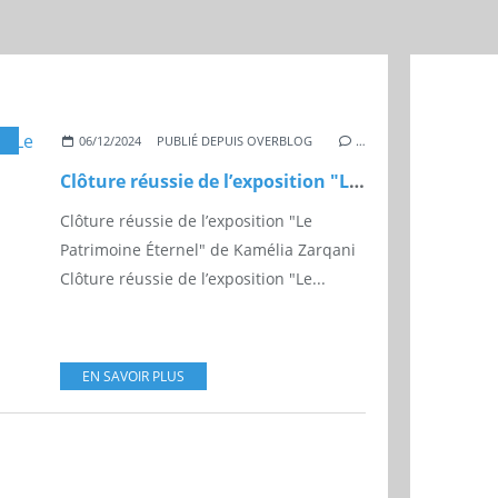
KAMÉLIA ZARQANI
,
EXPOSITION
,
MARRAKECH
,
SOFITEL
06/12/2024
PUBLIÉ DEPUIS OVERBLOG
…
Clôture réussie de l’exposition "Le Patrimoine Éternel" de Kamélia Zarqani
Clôture réussie de l’exposition "Le
Patrimoine Éternel" de Kamélia Zarqani
Clôture réussie de l’exposition "Le...
EN SAVOIR PLUS