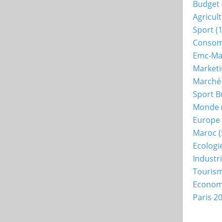
Budget
Agricul
Sport
(1
Consom
Emc-Ma
Market
Marché
Sport B
Monde
Europe
Maroc
(
Ecologi
Industr
Touris
Econo
Paris 2