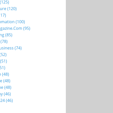
(125)
ture
(120)
17)
mation
(100)
gazine.com
(95)
ing
(85)
(78)
usiness
(74)
(52)
(51)
51)
e
(48)
ie
(48)
me
(48)
my
(46)
024
(46)