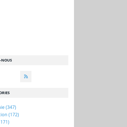
Z-NOUS
ORIES
ie
(347)
tion
(172)
(171)