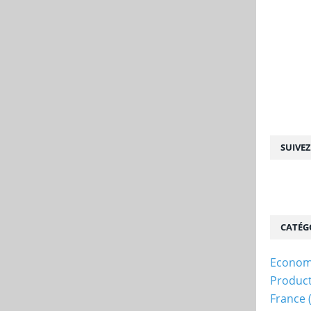
SUIVE
CATÉG
Econom
Produc
France