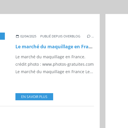
MARCHÉ
,
L'ORÉAL
,
DIOR
,
CHANEL
02/04/2025
PUBLIÉ DEPUIS OVERBLOG
…
Le marché du maquillage en France
Le marché du maquillage en France.
crédit photo : www.photos-gratuites.com
Le marché du maquillage en France Le...
EN SAVOIR PLUS