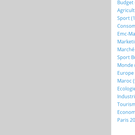
Budget
Agricul
Sport
(1
Consom
Emc-Ma
Market
Marché
Sport B
Monde
Europe
Maroc
(
Ecologi
Industr
Touris
Econo
Paris 2