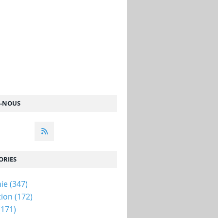
Z-NOUS
ORIES
ie
(347)
tion
(172)
(171)