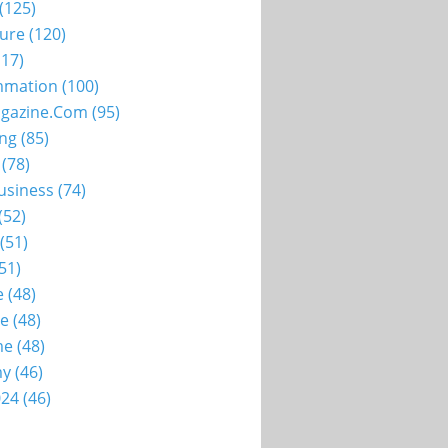
(125)
ture
(120)
17)
mation
(100)
gazine.com
(95)
ing
(85)
(78)
usiness
(74)
(52)
(51)
51)
e
(48)
ie
(48)
me
(48)
my
(46)
024
(46)