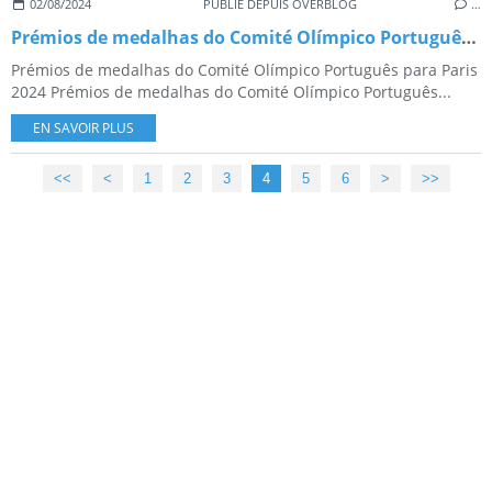
02/08/2024
PUBLIÉ DEPUIS OVERBLOG
…
Prémios de medalhas do Comité Olímpico Português para Paris 2024
Prémios de medalhas do Comité Olímpico Português para Paris
2024 Prémios de medalhas do Comité Olímpico Português...
EN SAVOIR PLUS
<<
<
1
2
3
4
5
6
>
>>