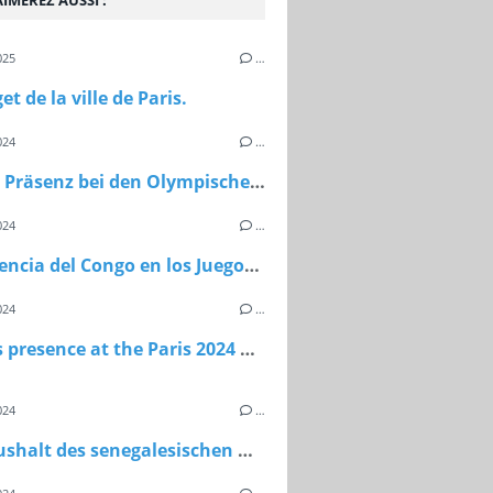
IMEREZ AUSSI :
025
…
et de la ville de Paris.
024
…
Kongos Präsenz bei den Olympischen Spielen 2024 in Paris
024
…
La presencia del Congo en los Juegos Olímpicos de París 2024
024
…
Congo's presence at the Paris 2024 Olympic Games
024
…
Der Haushalt des senegalesischen Olympischen Komitees.