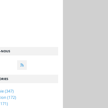
Z-NOUS
ORIES
ie
(347)
tion
(172)
(171)