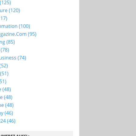
(125)
ture
(120)
17)
mation
(100)
gazine.com
(95)
ing
(85)
(78)
usiness
(74)
(52)
(51)
51)
e
(48)
ie
(48)
me
(48)
my
(46)
024
(46)