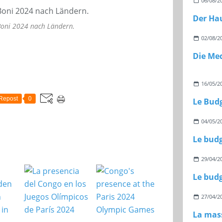
06/08/2
oni 2024 nach Ländern.
02/08/2
16/05/2
Repost
0
04/05/2
29/04/2
Le budg
27/04/2
La mass