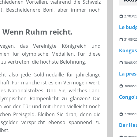
VOUS A
schiedenen Vorteilen, während die Schweiz
tet. Bescheidenere Boni, aber immer noch
27/03/2
Le budg
: Wenn Ruhm reicht.
31/08/2
egen, das Vereinigte Königreich und
ien für olympische Medaillen. Für diese
 zu vertreten, die höchste Belohnung.
30/08/2
t also jede Goldmedaille für jahrelange
aft. Für manche ist es ein Vermögen wert,
30/08/2
es Nationalstolzes. Und Sie, welches Land
ympischen Rampenlicht zu glänzen? Die
 vor der Tür und mit ihnen vielleicht noch
hen Preisgeld. Bleiben Sie dran, denn die
27/08/2
isgelder verspricht ebenso spannend zu
bst.