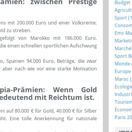
rämien: zwischen Prestige
Budget
Agricul
Sport
(1
ns mit 200.000 Euro und einer Volksrente.
Consom
ld zu streben.
Emc-Ma
 gefolgt von Marokko mit 186.000 Euro.
Market
 die einen schnellen sportlichen Aufschwung
Marché
Sport B
o, Spanien 94.000 Euro. Beträge, die zwar
Monde
r aber nach wie vor eine starke Motivation
Europe
Maroc
(
Ecologi
pia-Prämien: Wenn Gold
Industr
edeutend mit Reichtum ist.
Touris
Econo
ni auf 80.000 € für Gold, 40.000 € für Silber
Paris 2
ht. Eine tolle Anerkennung für nationale