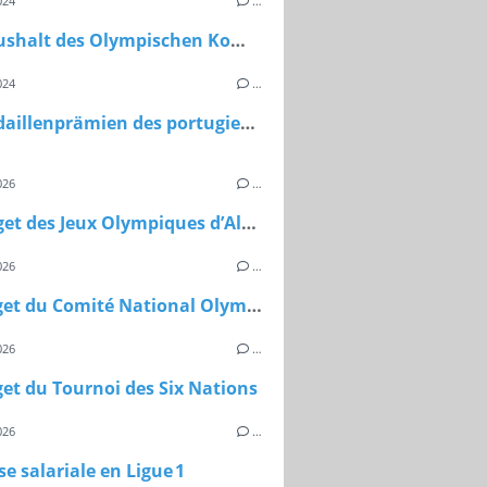
024
…
Der Haushalt des Olympischen Komitees der Vereinigten Staaten.
024
…
Die Medaillenprämien des portugiesischen Olympischen Komitees für Paris 2024
026
…
Le Budget des Jeux Olympiques d’Albertville 2030
026
…
Le budget du Comité National Olympique et Sportif du Cameroun
026
…
et du Tournoi des Six Nations
026
…
e salariale en Ligue 1