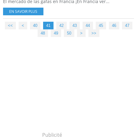
El mercado de las gafas en Francia ¡En Francia ver...
EN SAVOIR PLUS
<<
<
10
20
30
40
41
42
43
44
45
46
47
48
49
50
60
70
80
90
100
>
>>
Publicité