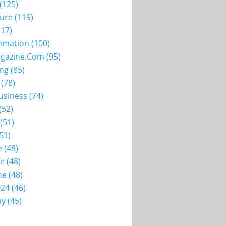
(125)
ture
(119)
17)
mation
(100)
gazine.com
(95)
ing
(85)
(78)
usiness
(74)
(52)
(51)
51)
e
(48)
ie
(48)
me
(48)
024
(46)
my
(45)