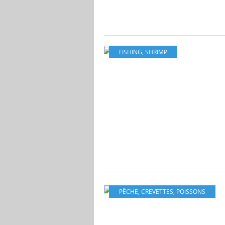
FISHING
,
SHRIMP
PÊCHE
,
CREVETTES
,
POISSONS