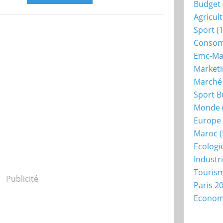
Budget
Agricul
Sport
(1
Consom
Emc-Ma
Market
Marché
Sport B
Monde
Europe
Maroc
(
Ecologi
Industr
Touris
Publicité
Paris 2
Econo