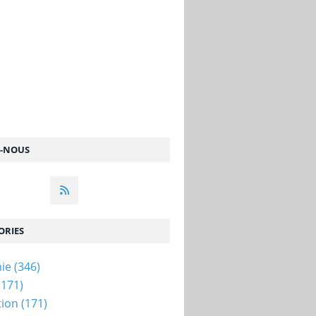
Z-NOUS
ORIES
ie
(346)
(171)
tion
(171)