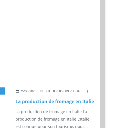
FROMAGE
,
GORGONZOLLA
,
CONSOMMATION
,
PARMESAN
,
LAIT
25/08/2023
PUBLIÉ DEPUIS OVERBLOG
…
La production de fromage en Italie
La production de fromage en Italie La
production de fromage en Italie L’Italie
est connue pour son tourisme, pour...