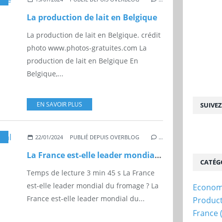
La production de lait en Belgique
La production de lait en Belgique. crédit
photo www.photos-gratuites.com La
production de lait en Belgique En
Belgique,...
EN SAVOIR PLUS
SUIVE
XPORTATIONS
,
LAIT
,
EMC-MAGAZINE.COM
,
LEADER
22/01/2024
PUBLIÉ DEPUIS OVERBLOG
…
La France est-elle leader mondial du fromage ?
CATÉG
Temps de lecture 3 min 45 s La France
est-elle leader mondial du fromage ? La
Econom
France est-elle leader mondial du...
Produc
France