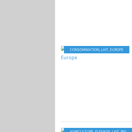
CONSOMMATION
,
LAIT
,
EUROPE
AGRICULTURE
,
ELEVAGE
,
LAIT
,
BELGIQUE