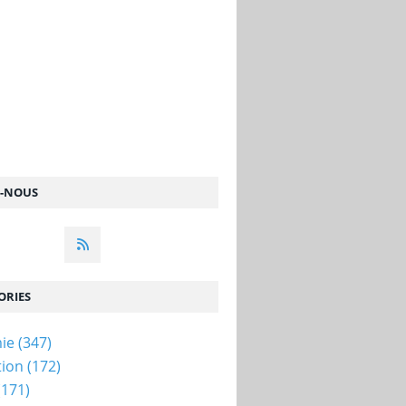
Z-NOUS
ORIES
ie
(347)
tion
(172)
(171)