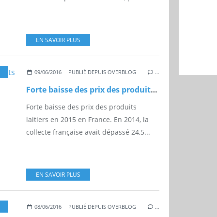
EN SAVOIR PLUS
09/06/2016
PUBLIÉ DEPUIS OVERBLOG
…
Forte baisse des prix des produits laitiers en 2015 en France.
Forte baisse des prix des produits
laitiers en 2015 en France. En 2014, la
collecte française avait dépassé 24,5...
EN SAVOIR PLUS
,
FRANCE
08/06/2016
PUBLIÉ DEPUIS OVERBLOG
…