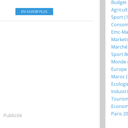
Budget
Agricul
EN SAVOIR PLUS
Sport
(1
Consom
Emc-Ma
Market
Marché
Sport B
Monde
Europe
Maroc
(
Ecologi
Industr
Touris
Econo
Paris 2
Publicité