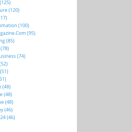
(125)
ture
(120)
17)
mation
(100)
gazine.com
(95)
ing
(85)
(78)
usiness
(74)
(52)
(51)
51)
e
(48)
ie
(48)
me
(48)
my
(46)
024
(46)