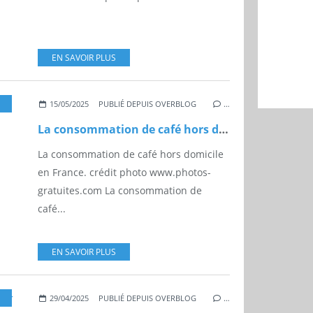
EN SAVOIR PLUS
,
CHR
,
FRANCE
,
MARCHÉ
15/05/2025
PUBLIÉ DEPUIS OVERBLOG
…
La consommation de café hors domicile en France
La consommation de café hors domicile
en France. crédit photo www.photos-
gratuites.com La consommation de
café...
EN SAVOIR PLUS
ÉLÉPHONE
,
PORTABLE
,
ECONOMIE
,
MARKETING
29/04/2025
PUBLIÉ DEPUIS OVERBLOG
…