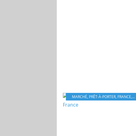
MARCHÉ
,
PRÊT-À-PORTER
,
FRANCE
,
T