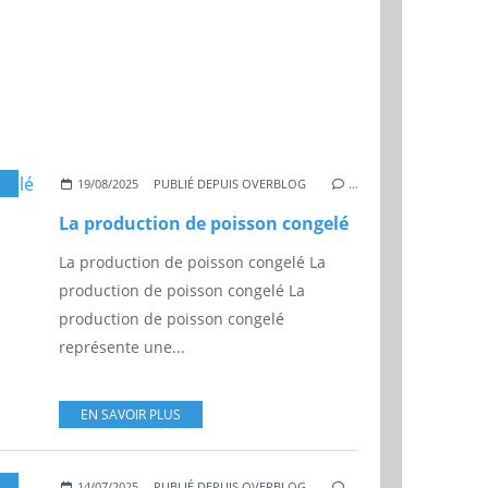
ÊCHE
,
POISSONS
,
SURGELÉ
19/08/2025
PUBLIÉ DEPUIS OVERBLOG
…
La production de poisson congelé
La production de poisson congelé La
production de poisson congelé La
production de poisson congelé
représente une...
EN SAVOIR PLUS
,
MARCHÉ
,
MARKETING
,
EUROPE
,
PART DE MARCHÉ
14/07/2025
PUBLIÉ DEPUIS OVERBLOG
…