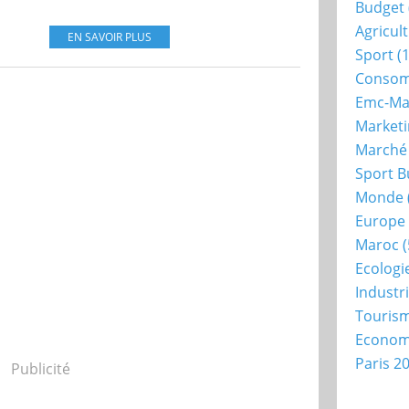
Budget
Agricul
EN SAVOIR PLUS
Sport
(1
Consom
Emc-Ma
Market
Marché
Sport B
Monde
Europe
Maroc
(
Ecologi
Industr
Touris
Econo
Paris 2
Publicité