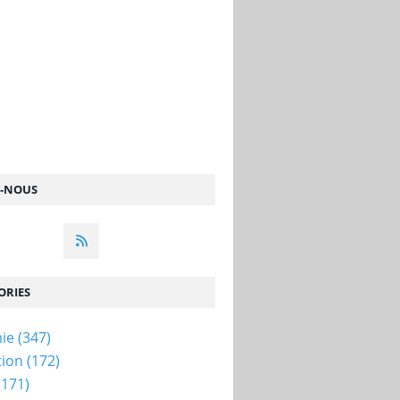
Z-NOUS
ORIES
ie
(347)
tion
(172)
(171)