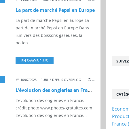
La part de marché Pepsi en Europe
La part de marché Pepsi en Europe La
part de marché Pepsi en Europe Dans
l’univers des boissons gazeuses, la
notion...
EN SAVOIR PLUS
SUIVE
NUCURE
,
FRANCE
,
CHIFFRES
10/07/2025
PUBLIÉ DEPUIS OVERBLOG
…
L’évolution des ongleries en France
CATÉG
L’évolution des ongleries en France.
crédit photo www.photos-gratuites.com
Econom
L’évolution des ongleries en France...
Produc
France