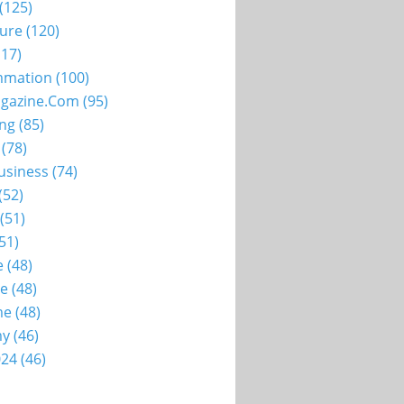
(125)
ture
(120)
17)
mation
(100)
gazine.com
(95)
ing
(85)
(78)
usiness
(74)
(52)
(51)
51)
e
(48)
ie
(48)
me
(48)
my
(46)
024
(46)