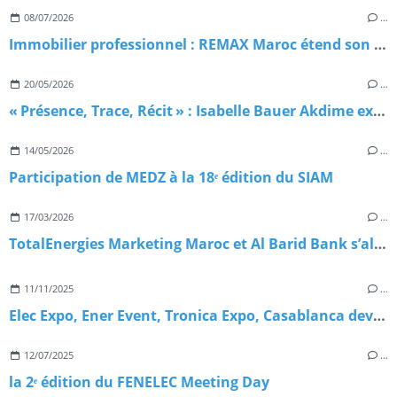
08/07/2026
…
Immobilier professionnel : REMAX Maroc étend son réseau avec une nouvelle agence à Casablanca
20/05/2026
…
« Présence, Trace, Récit » : Isabelle Bauer Akdime expose à la Galerie de la Fondation Mohammed VI à Rabat
14/05/2026
…
Participation de MEDZ à la 18ᵉ édition du SIAM
17/03/2026
…
TotalEnergies Marketing Maroc et Al Barid Bank s’allient pour rapprocher les services financiers du quotidien des Marocains
11/11/2025
…
Elec Expo, Ener Event, Tronica Expo, Casablanca devient la capitale africaine de l’innovation énergétique
12/07/2025
…
la 2ᵉ édition du FENELEC Meeting Day