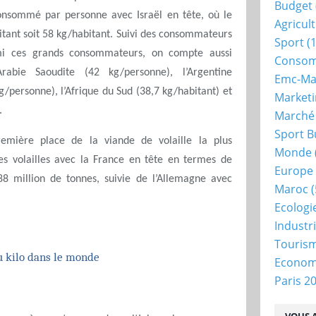
Budget
onsommé par personne avec Israël en tête, où le
Agricul
itant soit 58 kg/habitant. Suivi des consommateurs
Sport
(1
mi ces grands consommateurs, on compte aussi
Consom
’Arabie Saoudite (42 kg/personne), l’Argentine
Emc-Ma
g/personne), l’Afrique du Sud (38,7 kg/habitant) et
Market
.
Marché
Sport B
remière place de la viande de volaille la plus
Monde
 volailles avec la France en tête en termes de
Europe
 million de tonnes, suivie de l’Allemagne avec
Maroc
(
Ecologi
Industr
Touris
u kilo dans le monde
Econo
Paris 2