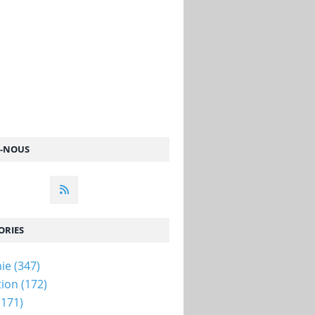
Z-NOUS
ORIES
ie
(347)
tion
(172)
(171)