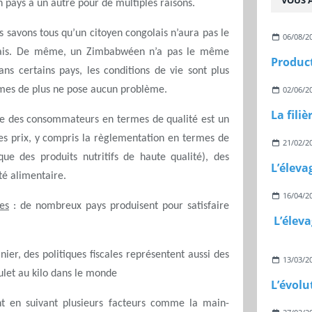
VOUS A
n pays à un autre pour de multiples raisons.
s savons tous qu’un citoyen congolais n’aura pas le
06/08/2
çais. De même, un Zimbabwéen n’a pas le même
Product
ns certains pays, les conditions de vie sont plus
02/06/2
imes de plus ne pose aucun problème.
La fili
ce des consommateurs en termes de qualité est un
es prix, y compris la règlementation en termes de
21/02/2
que des produits nutritifs de haute qualité), des
L’éleva
té alimentaire.
16/04/2
es
: de nombreux pays produisent pour satisfaire
L’éleva
ier, des politiques fiscales représentent aussi des
13/03/2
oulet au kilo dans le monde
nt en suivant plusieurs facteurs comme la main-