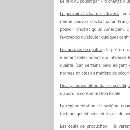
Le prix du poulet par kilo change d’u
Le pouvoir d’achat des citoyens
: nou
même pouvoir d’achat qu’un Fran
pouvoir d’achat qu’un Américain. Da
favorables qu’ajouter quelques cent
Les normes de qualité
: la préféren
élément déterminant qui influence l
qualité (car certains pays exigent 
normes strictes en matière de sécuri
Des systèmes alimentaires spécifiqu
d’abord la consommation locale.
La règlementation
: le système douan
facteurs qui influencent le prix du p
Les coûts de production
: ils varie