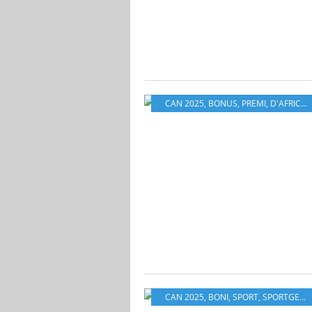
CAN 2025
,
BONUS
,
PREMI
,
D'AFRICA
,
CAN 2025
,
BONI
,
SPORT
,
SPORTGESCHÄFT