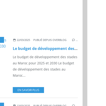
COUPE DU MONDE
,
FOOTBALL
,
SPORT BUSINESS
,
FIFA
22/03/2025
PUBLIÉ DEPUIS OVERBLOG
…
Le budget de développement des stades au Maroc pour 2025 et 2030
Le budget de développement des stades
au Maroc pour 2025 et 2030 Le budget
de développement des stades au
Maroc...
EN SAVOIR PLUS
,
COPA
,
AFRICANA
,
FIFA
13/03/2025
PUBLIÉ DEPUIS OVERBLOG
…