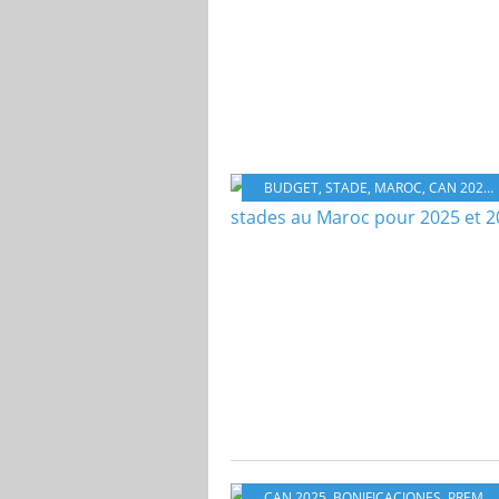
BUDGET
,
STADE
,
MAROC
,
CAN 2025
,
CAN 2025
,
BONIFICACIONES
,
PREMIOS