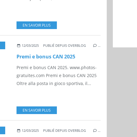
EN SAVOIR PLUS
COPPA
,
FIFA
12/03/2025
PUBLIÉ DEPUIS OVERBLOG
…
Premi e bonus CAN 2025
Premi e bonus CAN 2025. www.photos-
gratuites.com Premi e bonus CAN 2025
Oltre alla posta in gioco sportiva, il...
EN SAVOIR PLUS
,
SPORT BUSINESS
,
FUTBALL
,
FIFA
12/03/2025
PUBLIÉ DEPUIS OVERBLOG
…