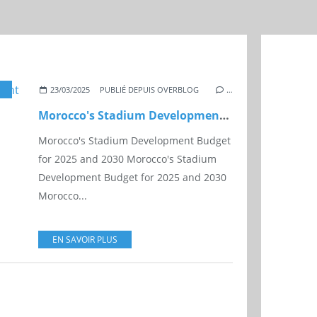
,
MAROC
,
MOROCCO
,
STADIUM
23/03/2025
PUBLIÉ DEPUIS OVERBLOG
…
Morocco's Stadium Development Budget for 2025 and 2030
Morocco's Stadium Development Budget
for 2025 and 2030 Morocco's Stadium
Development Budget for 2025 and 2030
Morocco...
EN SAVOIR PLUS