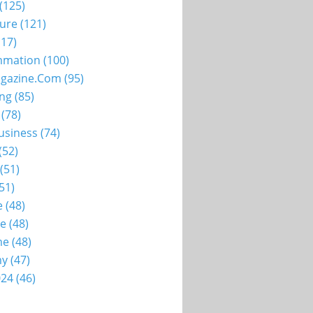
(125)
ture
(121)
17)
mation
(100)
gazine.com
(95)
ing
(85)
(78)
usiness
(74)
(52)
(51)
51)
e
(48)
ie
(48)
me
(48)
my
(47)
024
(46)