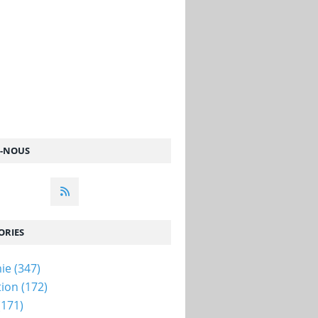
Z-NOUS
ORIES
ie
(347)
tion
(172)
(171)