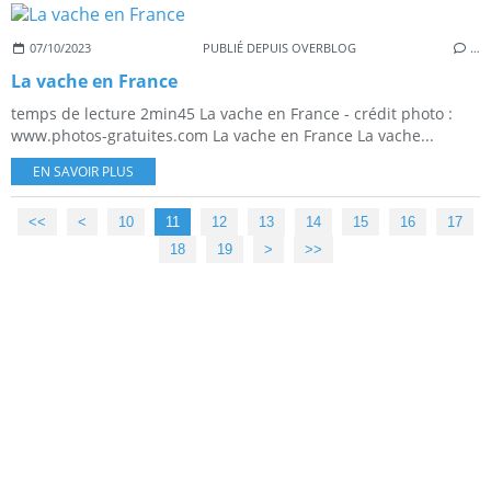
07/10/2023
PUBLIÉ DEPUIS OVERBLOG
…
La vache en France
temps de lecture 2min45 La vache en France - crédit photo :
www.photos-gratuites.com La vache en France La vache...
EN SAVOIR PLUS
<<
<
10
11
12
13
14
15
16
17
18
19
>
>>