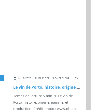
,
FLEUVE DOURO
,
VITICULTEURS
,
VITICULTURE
,
AGRICULTURE
,
RAISIN
,
APÉ
14/12/2023
PUBLIÉ DEPUIS OVERBLOG
…
Le vin de Porto, histoire, origine, gamme, et production
Temps de lecture 5 min 30 Le vin de
Porto, histoire, origine, gamme, et
production. Crédit photo : www.photos-