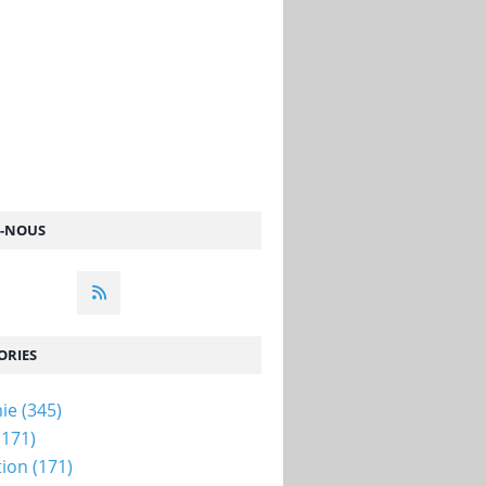
Z-NOUS
C-MAGAZINE.COM
,
AGRICULTURE
ORIES
ie
(345)
(171)
tion
(171)