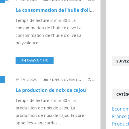
La consommation de l’huile d’olive
Temps de lecture 3 min 30 s La
consommation de l’huile d’olive La
consommation de l’huile d’olive La
polyvalence...
EN SAVOIR PLUS
SUIVE
,
INDE
,
CÔTE D'IVOIRE
,
PRODUCTION
,
AFRIQUE
,
CONSOMMATION
,
EM
27/12/2023
PUBLIÉ DEPUIS OVERBLOG
…
La production de noix de cajou
CATÉG
Temps de lecture 2 min 30 s La
production de noix de cajou La
Econom
production de noix de cajou Encore
France
appelées « anacardes...
Produc