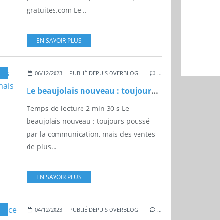
gratuites.com Le...
EN SAVOIR PLUS
,
HECTOLITRES
,
VIN
,
BEAUJOLAIS NOUVEAUX
,
BEAUJOLAIS VILLAGES
,
NOVEMBR
06/12/2023
PUBLIÉ DEPUIS OVERBLOG
…
Le beaujolais nouveau : toujours poussé par la communication, mais des ventes de plus en plus poussives.
Temps de lecture 2 min 30 s Le
beaujolais nouveau : toujours poussé
par la communication, mais des ventes
de plus...
EN SAVOIR PLUS
,
NUCLÉAIRE
,
CENTRALE
,
FRANCE
,
EMC-MAGAZINE.COM
04/12/2023
PUBLIÉ DEPUIS OVERBLOG
…