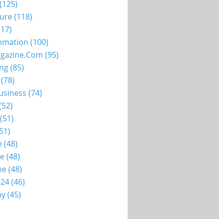
(125)
ture
(118)
17)
mation
(100)
gazine.com
(95)
ing
(85)
(78)
usiness
(74)
(52)
(51)
51)
e
(48)
ie
(48)
me
(48)
024
(46)
my
(45)