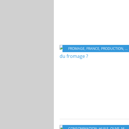
FROMAGE
,
FRANCE
,
PRODUCTION
,
E
CONSOMMATION
,
HUILE
,
OLIVE
,
MONDE