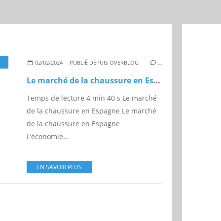
,
ESPAGNE
,
CUIR
,
EMC-MAGAZINE.COM
02/02/2024
PUBLIÉ DEPUIS OVERBLOG
…
Le marché de la chaussure en Espagne
Temps de lecture 4 min 40 s Le marché
de la chaussure en Espagne Le marché
de la chaussure en Espagne
L’économie...
EN SAVOIR PLUS