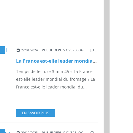
XPORTATIONS
,
LAIT
,
EMC-MAGAZINE.COM
,
LEADER
22/01/2024
PUBLIÉ DEPUIS OVERBLOG
…
La France est-elle leader mondial du fromage ?
Temps de lecture 3 min 45 s La France
est-elle leader mondial du fromage ? La
France est-elle leader mondial du...
EN SAVOIR PLUS
,
PRODUCTION
,
EMC-MAGAZINE.COM
,
AGRICULTURE
29/12/2023
PUBLIÉ DEPUIS OVERBLOG
…