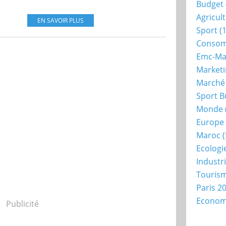
Budget
Agricul
EN SAVOIR PLUS
Sport
(1
Consom
Emc-Ma
Market
Marché
Sport B
Monde
Europe
Maroc
(
Ecologi
Industr
Touris
Paris 2
Econo
Publicité